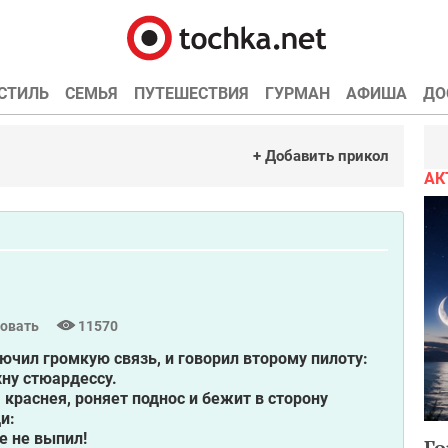
СТИЛЬ
СЕМЬЯ
ПУТЕШЕСТВИЯ
ГУРМАН
АФИША
ДО
+ Добавить прикол
АК
овать
11570
ючил громкую связь, и говорил второму пилоту:
хну стюардессу.
 краснея, роняет поднос и бежит в сторону
и:
е не выпил!
Го