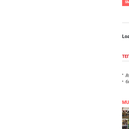
S
Loa
ТЕ
д
б
MU