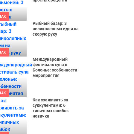
простых рецепта
MAK
Рыбный базар: 3
великолепных идеи на
скорую руку
MAK
Международный
фестиваль супа в
Болонье: особенности
мероприятия
MAK
Как ухаживать за
суккулентами: 6
типичных ошибок
новичка