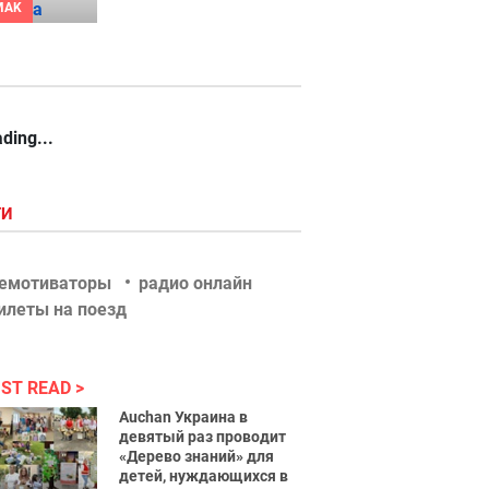
MAK
ding...
ГИ
емотиваторы
радио онлайн
илеты на поезд
ST READ
Auchan Украина в
девятый раз проводит
«Дерево знаний» для
детей, нуждающихся в