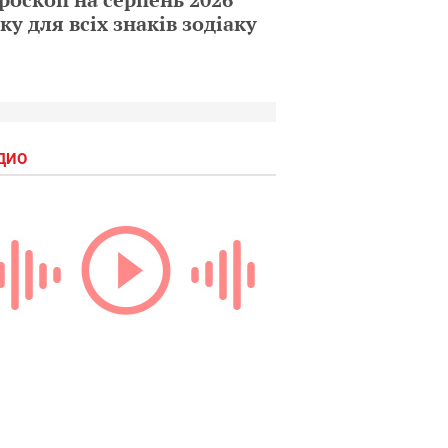
ку для всіх знаків зодіаку
ДИО