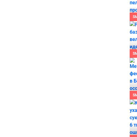
S
S
S