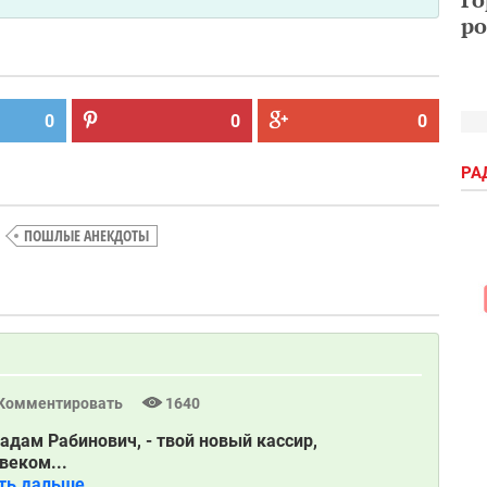
ро
0
0
0
РА
ПОШЛЫЕ АНЕКДОТЫ
Комментировать
1640
адам Рабинович, - твой новый кассир,
веком...
ть дальше