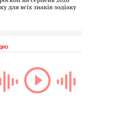
ку для всіх знаків зодіаку
ДИО