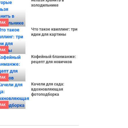
нельзя хранить в
холодильнике
MAK
Что такое квиллинг: три
идеи для картины
MAK
Кофейный бланманже:
рецепт для новичков
MAK
Качели для сада:
вдохновляющая
фотоподборка
MAK