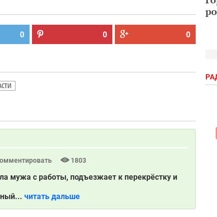
ро
0
0
0
РА
АСТИ
омментировать
1803
ла мужа с работы, подъезжает к перекрёстку и
.
сный...
читать дальше