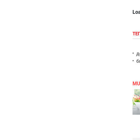
Loa
ТЕ
д
б
MU