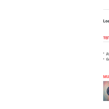
Loa
ТЕ
д
б
MU