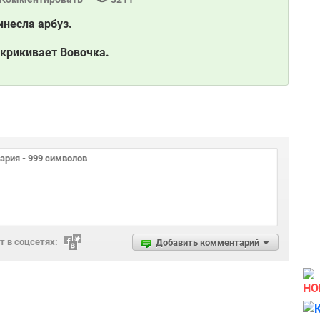
инесла арбуз.
ыкрикивает Вовочка.
 в соцсетях:
Добавить комментарий
НО