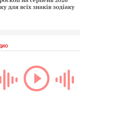
ку для всіх знаків зодіаку
ДИО