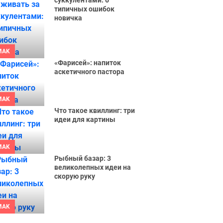
суккулентами: 6
типичных ошибок
новичка
MAK
«Фарисей»: напиток
аскетичного пастора
MAK
Что такое квиллинг: три
идеи для картины
MAK
Рыбный базар: 3
великолепных идеи на
скорую руку
MAK