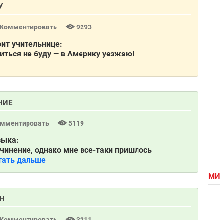
У
Комментировать
9293
рит учительнице:
читься не буду — в Америку уезжаю!
НИЕ
омментировать
5119
зыка:
сочинение, однако мне все-таки пришлось
тать дальше
МИ
ИН
Комментировать
3211