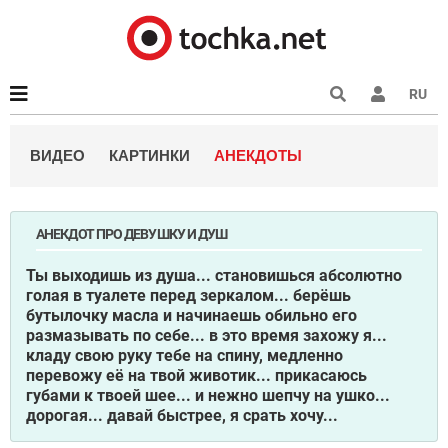
RU
ВИДЕО
КАРТИНКИ
АНЕКДОТЫ
АНЕКДОТ ПРО ДЕВУШКУ И ДУШ
Ты выходишь из душа... становишься абсолютно
голая в туалете перед зеркалом... берёшь
бутылочку масла и начинаешь обильно его
размазывать по себе... в это время захожу я...
кладу свою руку тебе на спину, медленно
перевожу её на твой животик... прикасаюсь
губами к твоей шее... и нежно шепчу на ушко...
дорогая... давай быстрее, я срать хочу...