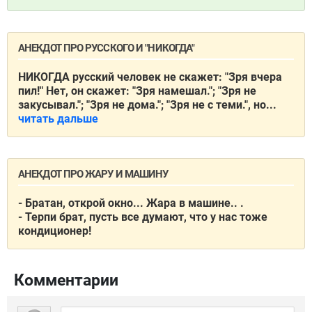
АНЕКДОТ ПРО РУССКОГО И "НИКОГДА"
НИКОГДА русский человек не скажет: "Зря вчера
пил!" Нет, он скажет: "Зря намешал."; "Зря не
закусывал."; "Зря не дома."; "Зря не с теми.", но...
читать дальше
АНЕКДОТ ПРО ЖАРУ И МАШИНУ
- Братан, открой окно... Жара в машине.. .
- Терпи брат, пусть все думают, что у нас тоже
кондиционер!
Комментарии