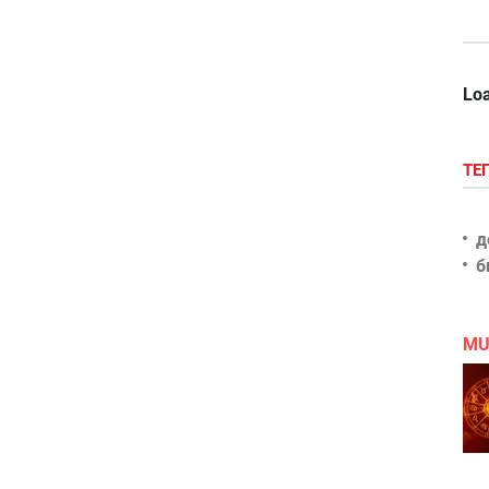
Loa
ТЕ
д
б
MU