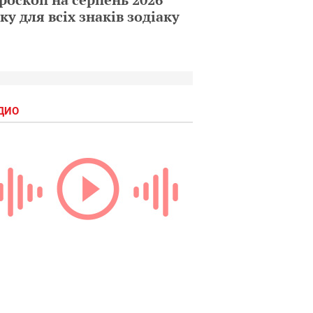
ку для всіх знаків зодіаку
ДИО