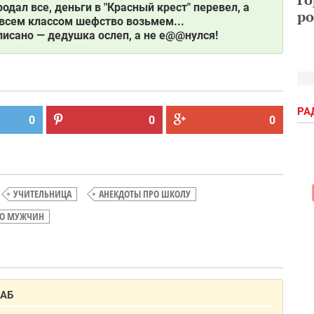
дал все, деньги в "Красный крест" перевел, а
ро
 всем классом шефство возьмем...
писано — дедушка ослеп, а не е@@нулся!
РА
0
0
0
УЧИТЕЛЬНИЦА
АНЕКДОТЫ ПРО ШКОЛУ
РО МУЖЧИН
БАБ