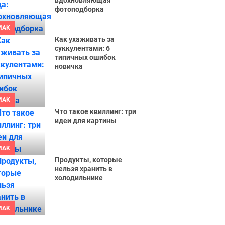
вдохновляющая
фотоподборка
MAK
Как ухаживать за
суккулентами: 6
типичных ошибок
новичка
MAK
Что такое квиллинг: три
идеи для картины
MAK
Продукты, которые
нельзя хранить в
холодильнике
MAK