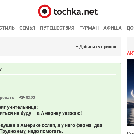
СТИЛЬ
СЕМЬЯ
ПУТЕШЕСТВИЯ
ГУРМАН
АФИША
ДО
+ Добавить прикол
АК
У
ровать
9292
рит учительнице:
читься не буду — в Америку уезжаю!
душка в Америке ослеп, а у него ферма, два
 Трудно ему, надо помогать.
Го