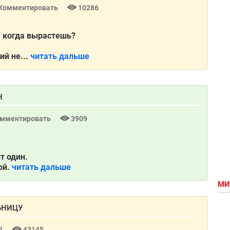
Комментировать
10286
ь, когда вырастешь?
й не...
читать дальше
Н
мментировать
3909
т один.
ой.
читать дальше
МИ
ЬНИЦУ
1
43145