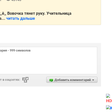
,,ё,, Вовочка тянет руку. Учительница
...
читать дальше
 в соцсетях:
Добавить комментарий
НО