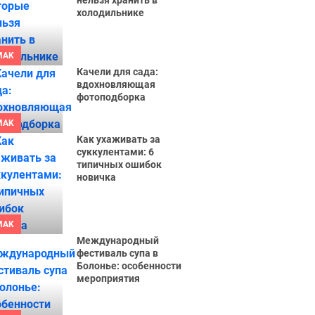
нельзя хранить в
холодильнике
MAK
Качели для сада:
вдохновляющая
фотоподборка
MAK
Как ухаживать за
суккулентами: 6
типичных ошибок
новичка
MAK
Международный
фестиваль супа в
Болонье: особенности
мероприятия