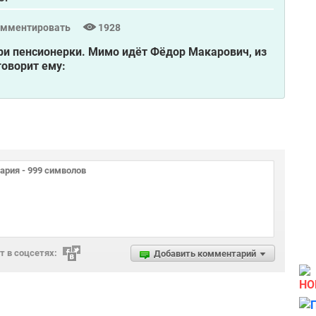
омментировать
1928
три пенсионерки. Мимо идёт Фёдор Макарович, из
говорит ему:
 в соцсетях:
Добавить комментарий
НО