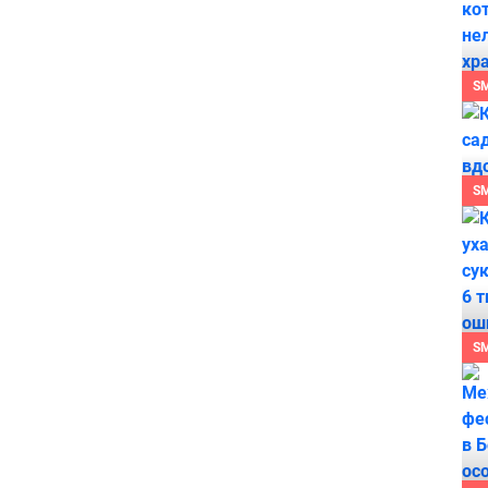
S
S
S