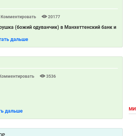
Комментировать
20177
рушка (божий одуванчик) в Манхеттенский банк и
тать дальше
Комментировать
3536
МИ
ть дальше
ОР