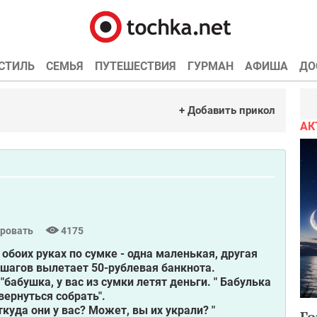
СТИЛЬ
СЕМЬЯ
ПУТЕШЕСТВИЯ
ГУРМАН
АФИША
ДО
+ Добавить прикол
АК
ровать
4175
 обоих руках по сумке - одна маленькая, другая
шагов вылетает 50-рублевая банкнота.
"бабушка, у вас из сумки летят деньги. " Бабулька
вернуться собрать".
ткуда они у вас? Может, вы их украли? "
Го