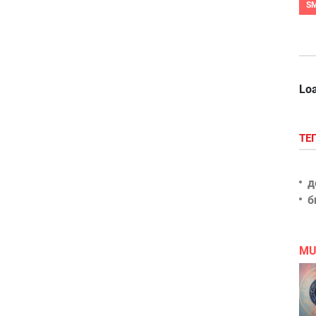
S
Loa
ТЕ
д
б
MU