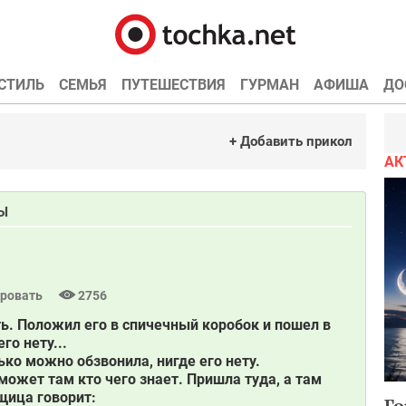
СТИЛЬ
СЕМЬЯ
ПУТЕШЕСТВИЯ
ГУРМАН
АФИША
ДО
+ Добавить прикол
АК
Ы
ровать
2756
ь. Положил его в спичечный коробок и пошел в
го нету...
лько можно обзвонила, нигде его нету.
 может там кто чего знает. Пришла туда, а там
рщица говорит:
Го