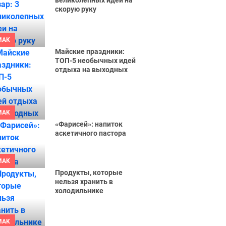
великолепных идеи на
скорую руку
MAK
Майские праздники:
ТОП-5 необычных идей
отдыха на выходных
MAK
«Фарисей»: напиток
аскетичного пастора
MAK
Продукты, которые
нельзя хранить в
холодильнике
MAK