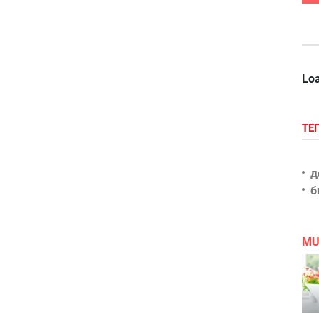
Loa
ТЕ
д
б
MU