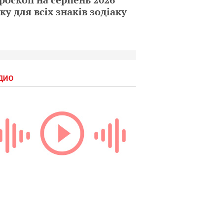
ку для всіх знаків зодіаку
ДИО