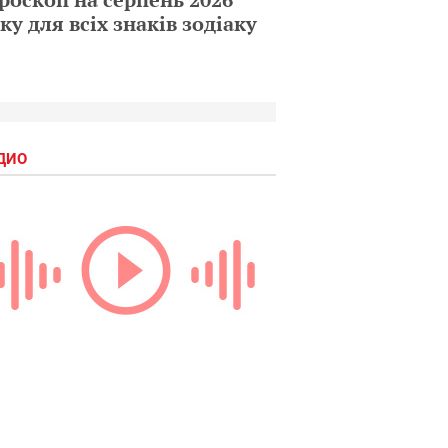
ку для всіх знаків зодіаку
ДИО