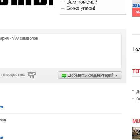
S
Loa
ТЕ
 в соцсетях:
Добавить комментарий
д
б
ся
азад
MU
ся