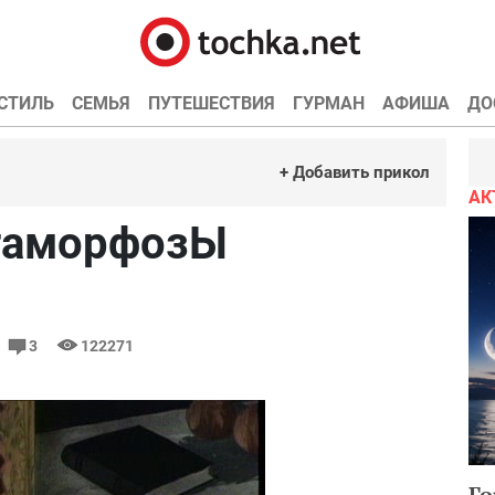
СТИЛЬ
СЕМЬЯ
ПУТЕШЕСТВИЯ
ГУРМАН
АФИША
ДО
+ Добавить прикол
АК
таморфозЫ
3
122271
Го