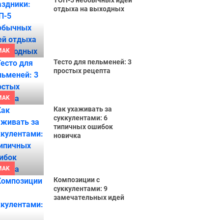
ТОП-5 необычных идей
отдыха на выходных
MAK
Тесто для пельменей: 3
простых рецепта
MAK
Как ухаживать за
суккулентами: 6
ТОП
типичных ошибок
лучших
новичка
цитат из
мультиков
MAK
Композиции с
суккулентами: 9
замечательных идей