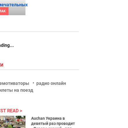
MAK
ding...
ГИ
емотиваторы
радио онлайн
илеты на поезд
ST READ
Auchan Украина в
девятый раз проводит