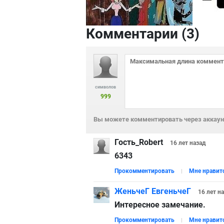
Комментарии (
3
)
символов
999
Вы можете комментировать через аккаунт
Гость_Robert
16 лет
назад
6343
Прокомментировать
Мне нравит
ЖеньчеГ ЕвгеньчеГ
16 лет
н
Интересное замечание.
Прокомментировать
Мне нравит