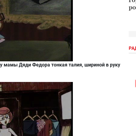
ро
РА
 у мамы Дяди Федора тонкая талия, шириной в руку