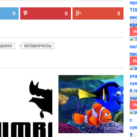
0
0
0
S
ВАШИНО
МЕТАМОРФОЗЫ
S
Что
А вы бы
творится
носили
с грудью
шмотки
мамы
марки
S
Дяди
Pumba?!
Федора?