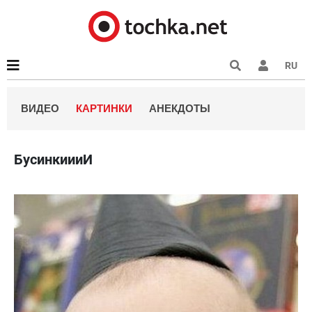
RU
ВИДЕО
КАРТИНКИ
АНЕКДОТЫ
БусинкиииИ