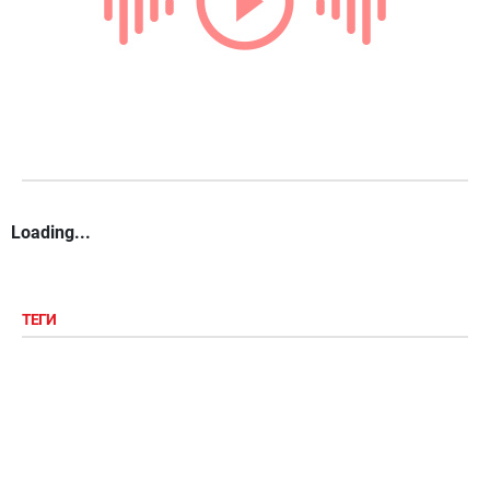
Loading...
ТЕГИ
демотиваторы
радио онлайн
билеты на поезд