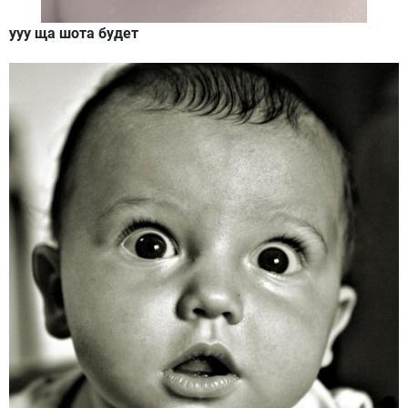
ууу ща шота будет