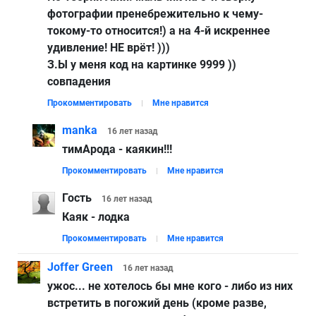
фотографии пренебрежительно к чему-
токому-то относится!) а на 4-й искреннее
удивление! НЕ врёт! )))
З.Ы у меня код на картинке 9999 ))
совпадения
Прокомментировать
Мне нравится
manka
16 лет
назад
тимАрода - каякин!!!
Прокомментировать
Мне нравится
Гость
16 лет
назад
Каяк - лодка
Прокомментировать
Мне нравится
Joffer Green
16 лет
назад
ужос... не хотелось бы мне кого - либо из них
встретить в погожий день (кроме разве,