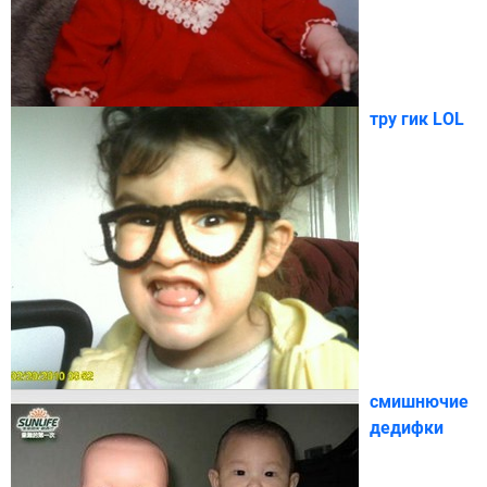
тру гик LOL
смишнючие
дедифки