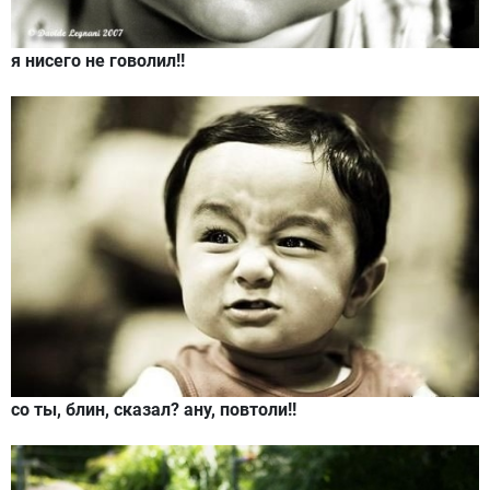
я нисего не говолил!!
со ты, блин, сказал? ану, повтоли!!