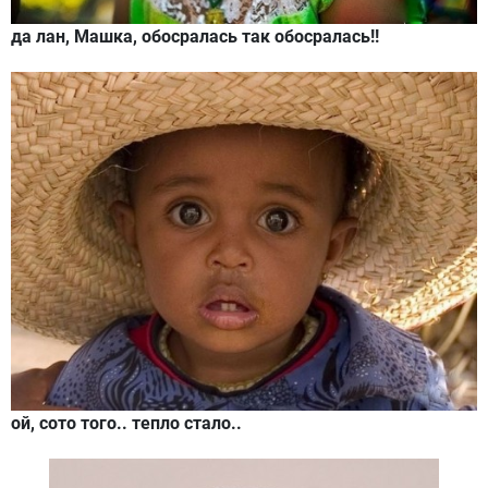
да лан, Машка, обосралась так обосралась!!
ой, сото того.. тепло стало..