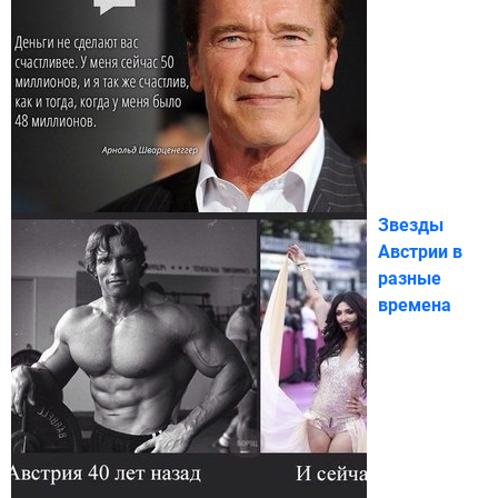
Звезды
Австрии в
разные
времена