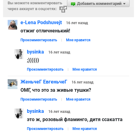
Вы можете комментировать
Добавить комментарий
через аккаунт в соцсетях:
e-Lena Podshuvejt
16 лет
назад
отжиг отличненький!
Прокомментировать
Мне нравится
bysinka
16 лет
назад
;))))))
Прокомментировать
Мне нравится
ЖеньчеГ ЕвгеньчеГ
16 лет
назад
ОМГ, что это за живые тушки?
Прокомментировать
Мне нравится
bysinka
16 лет
назад
это ж, розовый фламинго, дитя ссакатта
Прокомментировать
Мне нравится