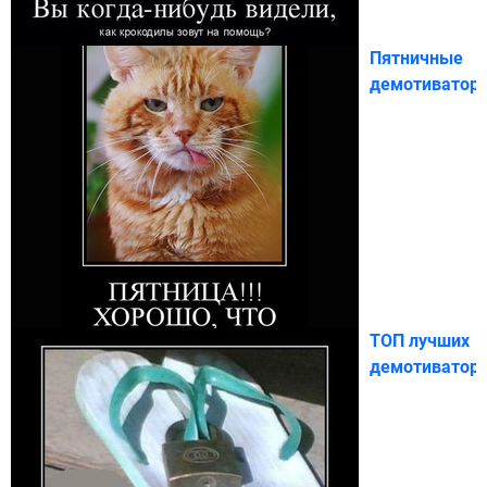
Пятничные
демотиватор
ТОП лучших
демотиватор