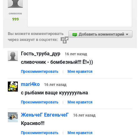
символов
999
Вы можете комментировать
Добавить комментарий
через аккаунт в соцсетях:
Гость_труба_дур
16 лет
назад
сливочник - бомбезный!!! Ё!=))
Прокомментировать
Мне нравится
mari4ko
16 лет
назад
с рыбами ваще куууууульна
Прокомментировать
Мне нравится
ЖеньчеГ ЕвгеньчеГ
16 лет
назад
Красиво!!!
Прокомментировать
Мне нравится