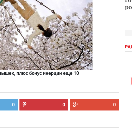
ро
РА
лнышек, плюс бонус инерции еще 10
0
0
0