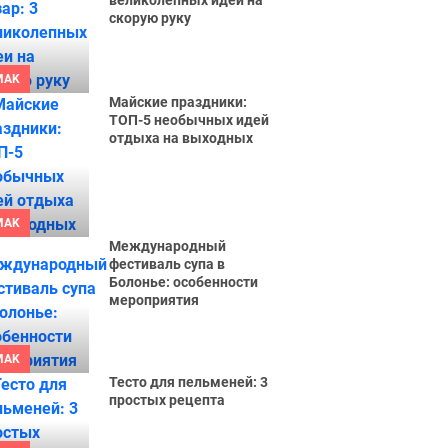
великолепных идеи на
скорую руку
MAK
Майские праздники:
ТОП-5 необычных идей
отдыха на выходных
MAK
Международный
фестиваль супа в
Болонье: особенности
мероприятия
MAK
Тесто для пельменей: 3
простых рецепта