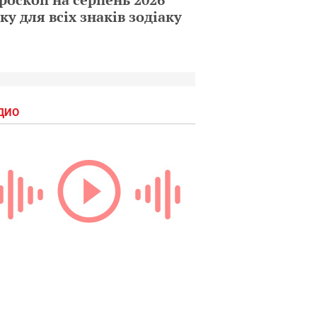
ку для всіх знаків зодіаку
ДИО