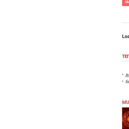
S
Loa
ТЕ
д
б
MU