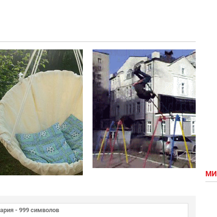
произвольный
Делаем
аквапарк
нереальный
хэхэй =)
гамочек на
дачу
МИ