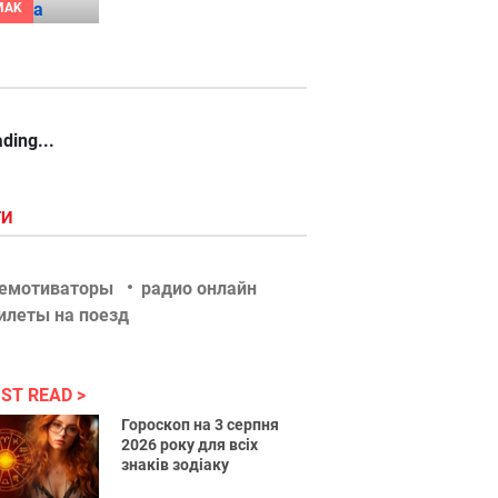
MAK
ding...
ГИ
емотиваторы
радио онлайн
илеты на поезд
ST READ
Гороскоп на 3 серпня
2026 року для всіх
знаків зодіаку