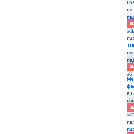
S
S
S