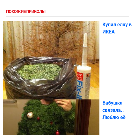
ПОХОЖИЕ ПРИКОЛЫ
Купил елку в
ИКЕА
Бабушка
связала..
Люблю её