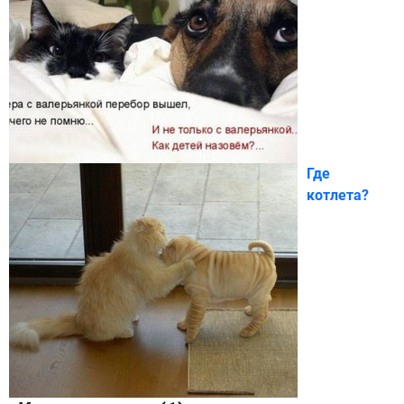
Где
котлета?