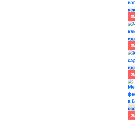
S
S
S
S