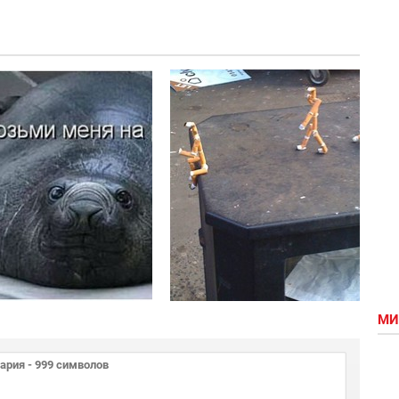
"Торт" на
Няшка
День
дня
Рождение
МИ