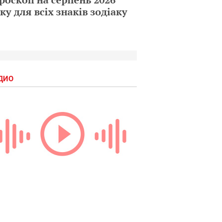
ку для всіх знаків зодіаку
ДИО