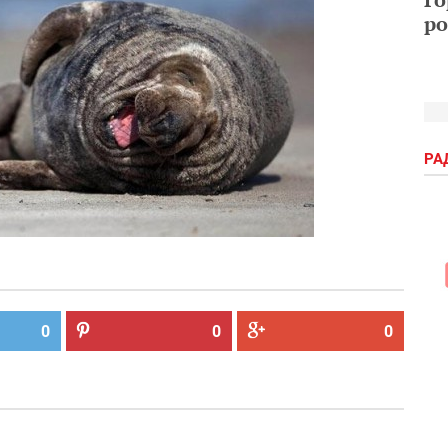
ро
РА
0
0
0