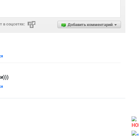
 в соцсетях:
Добавить комментарий
ся
и)))
ся
НО