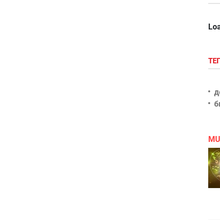
Loa
ТЕ
д
б
MU