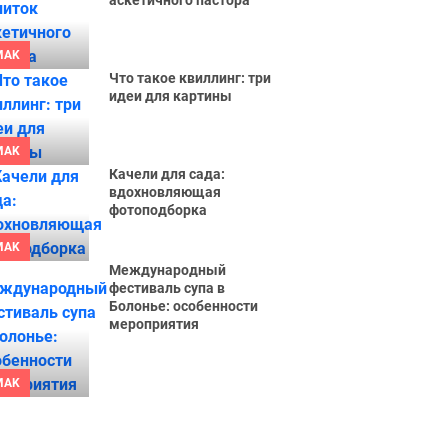
аскетичного пастора
MAK
Что такое квиллинг: три
идеи для картины
MAK
Качели для сада:
вдохновляющая
фотоподборка
MAK
Международный
фестиваль супа в
Болонье: особенности
мероприятия
MAK