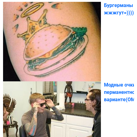
Бургерманы
жжжгут=)))))
Модные очки 
перманентно
варианте(OM