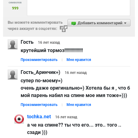
символов
999
Вы можете комментировать
Добавить комментарий
через аккаунт в соцсетях:
Гость
16 лет
назад
крутейший тормоз!!!!!!!!!!!!!!!
Прокомментировать
Мне нравится
Гость_Аринчик=)
16 лет
назад
супер по-моему=)
очень даже оригинально=) Хотела бы я , что б
мой парень набил на спине мое имя тоже=)))
Прокомментировать
Мне нравится
tochka.net
16 лет
назад
а че на спине?? ты что его... это.. того ..
сзади )))