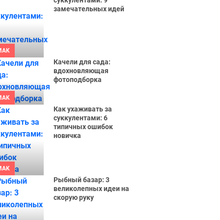
суккулентами: 9
замечательных идей
MAK
Качели для сада:
вдохновляющая
фотоподборка
MAK
Как ухаживать за
суккулентами: 6
типичных ошибок
новичка
MAK
Рыбный базар: 3
великолепных идеи на
скорую руку