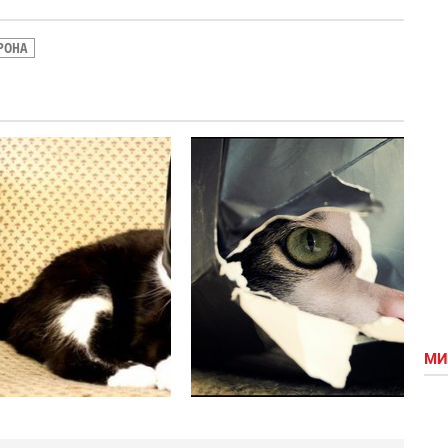
РОНА
в
Чадо
засаде)
Бэтмэна и
Женщины-
кошки
=)))))))
МИ