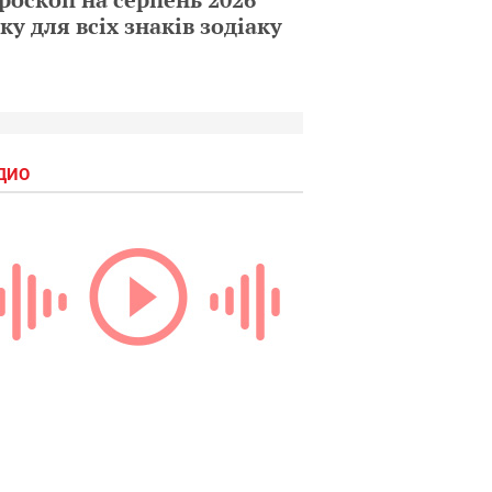
ку для всіх знаків зодіаку
ДИО