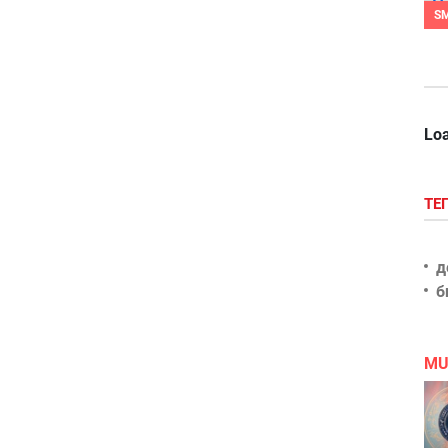
S
Loa
ТЕ
д
б
MU