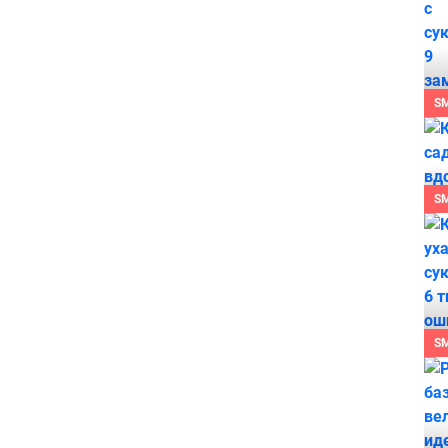
S
S
S