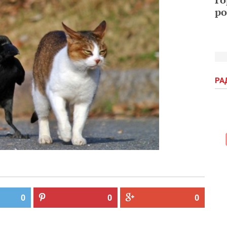
ро
РА
0
0
0