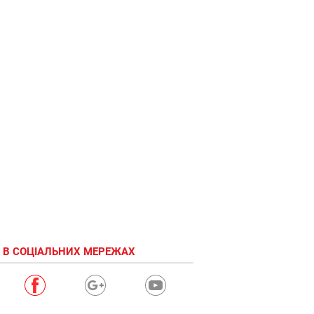
ку-ку!!
лучший
твой
подарочек
это Я
 В СОЦІАЛЬНИХ МЕРЕЖАХ