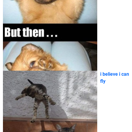
i believe i can
fly