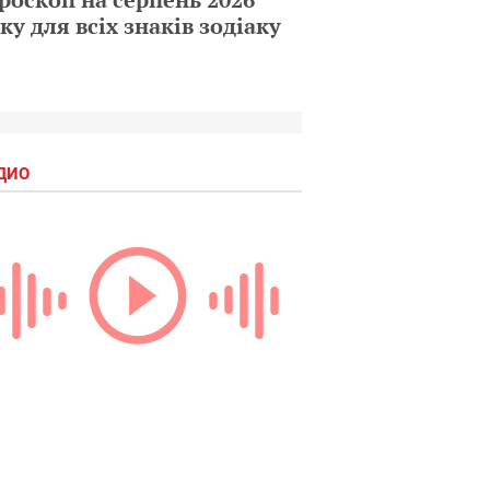
ку для всіх знаків зодіаку
ДИО