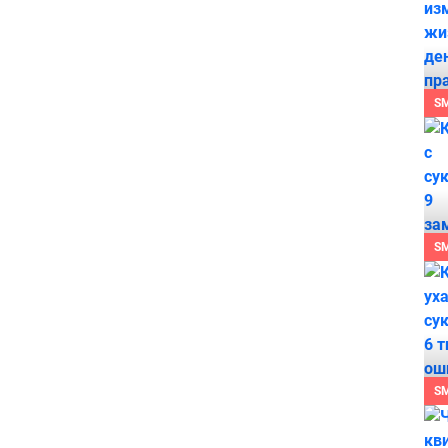
S
S
S