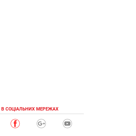
Невероятная
дружба
волка и
медведя
 В СОЦІАЛЬНИХ МЕРЕЖАХ