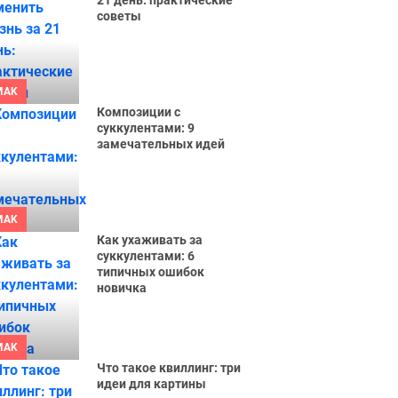
21 день: практические
советы
MAK
Композиции с
суккулентами: 9
замечательных идей
MAK
Как ухаживать за
суккулентами: 6
типичных ошибок
новичка
MAK
Что такое квиллинг: три
идеи для картины