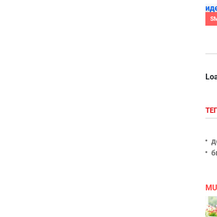
S
Loa
ТЕ
д
б
MU