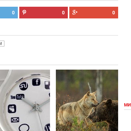
0
0
0
И
Мега-
its
часы
time
to...
МИ