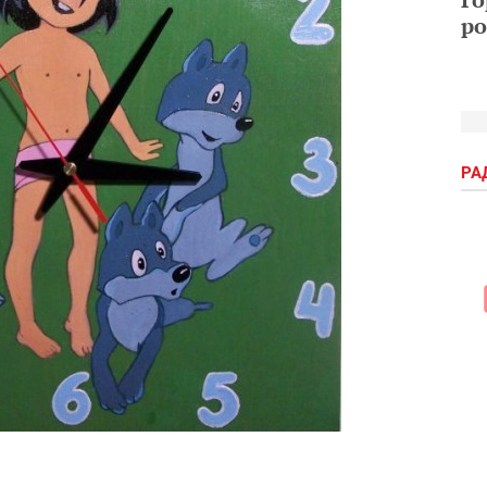
ро
РА