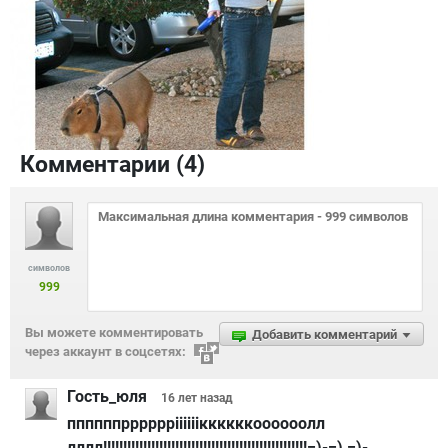
Комментарии (
4
)
символов
999
Вы можете комментировать
Добавить комментарий
через аккаунт в соцсетях:
Гость_юля
16 лет
назад
ппппппррррррііііііккккккоооооолл
лллл!!!!!!!!!!!!!!!!!!!!!!!!!!!!!!!!!!!!!!!!!!!!!!!!!!!=)-=) =)-