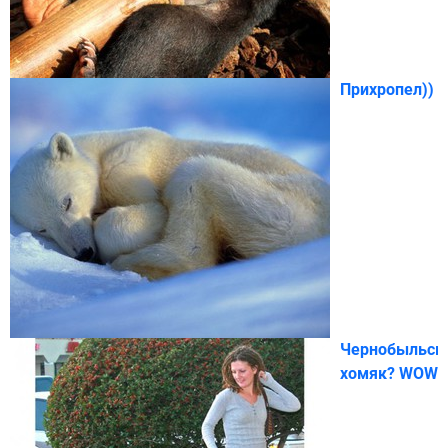
Прихропел))
Чернобыльск
хомяк? WOW