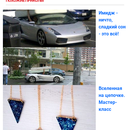
ПОХОЖИЕ ПРИКОЛЫ
Имидж -
ничто,
сладкий сон
- это всё!
Вселенная
на цепочке.
Мастер-
класс