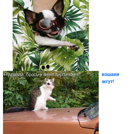
кошаки
жгут!