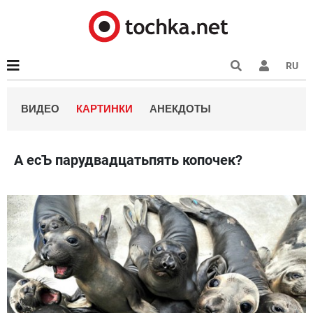
RU
ВИДЕО
КАРТИНКИ
АНЕКДОТЫ
А есЪ парудвадцатьпять копочек?