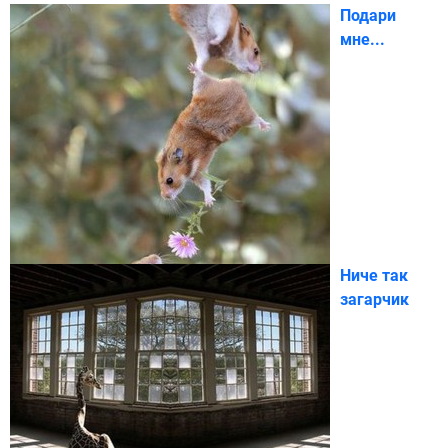
Подари
мне...
Ниче так
загарчик