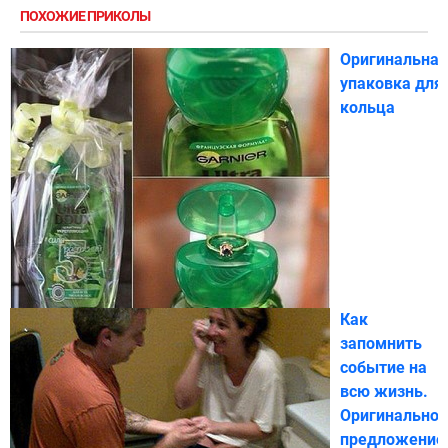
ПОХОЖИЕ ПРИКОЛЫ
Оригинальная
упаковка для
кольца
Как
запомнить
событие на
всю жизнь.
Оригинальное
предложение