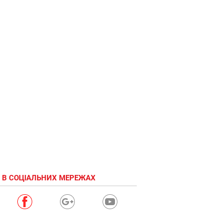
Смотрю я
на тебя
 В СОЦІАЛЬНИХ МЕРЕЖАХ
Барсик, и
думаю :
крепко-ли
у тебя усы