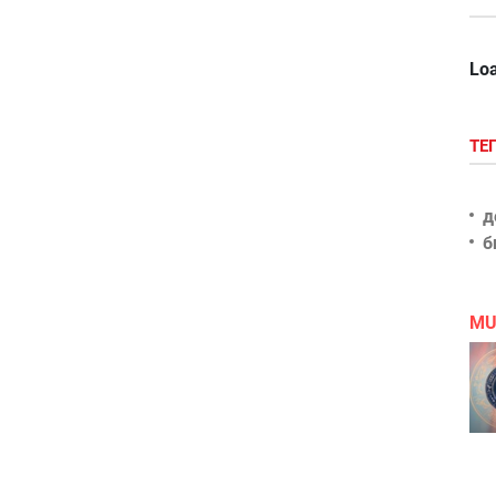
Loa
ТЕ
д
б
MU