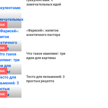
суккулентами: 9
замечательных идей
MAK
«Фарисей»: напиток
аскетичного пастора
MAK
Что такое квиллинг: три
идеи для картины
MAK
Тесто для пельменей: 3
простых рецепта
MAK