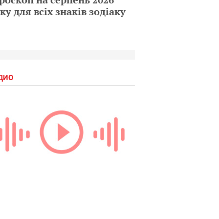
ку для всіх знаків зодіаку
ДИО