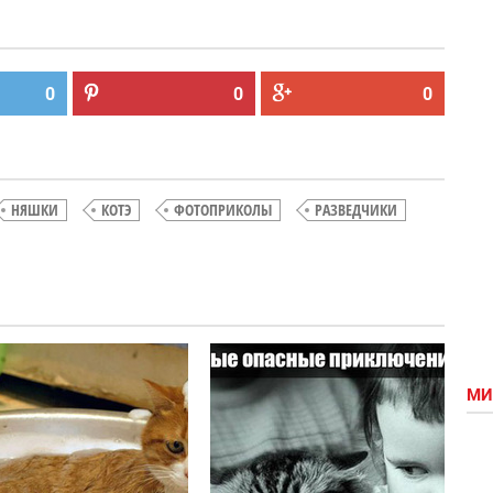
0
0
0
НЯШКИ
КОТЭ
ФОТОПРИКОЛЫ
РАЗВЕДЧИКИ
Малыши:
Прикольная
Молоко и
подборка
МИ
уголь
няшек в
умывальнике
(ч.2)