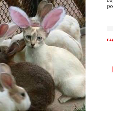
ро
РА