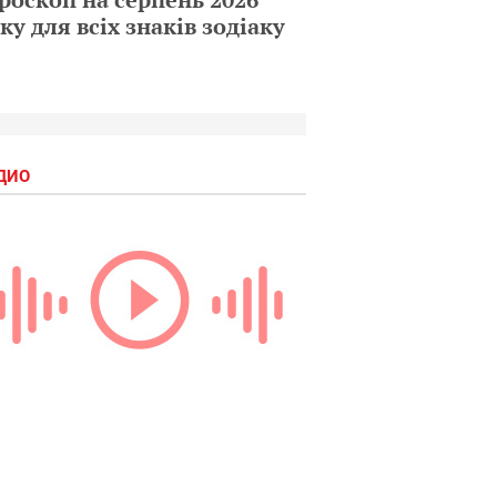
ку для всіх знаків зодіаку
ДИО