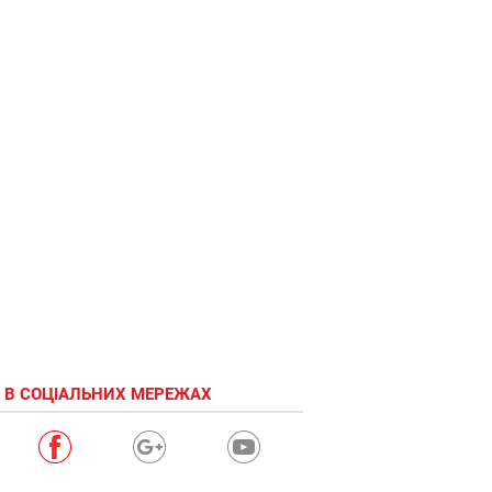
Лето!
Остановись!
я еще не
отдохнул!
 В СОЦІАЛЬНИХ МЕРЕЖАХ