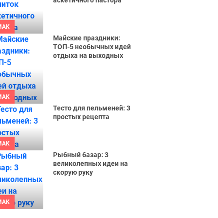
аскетичного пастора
MAK
Майские праздники:
ТОП-5 необычных идей
отдыха на выходных
MAK
Тесто для пельменей: 3
простых рецепта
MAK
Рыбный базар: 3
великолепных идеи на
скорую руку
MAK