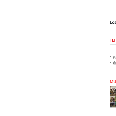
Loa
ТЕ
д
б
MU