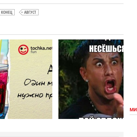
КОНЕЦ
АВГУСТ
Август,
Прикольный
на тебя
афоризм от
вся
tochka про
надежда
конец лета
МИ