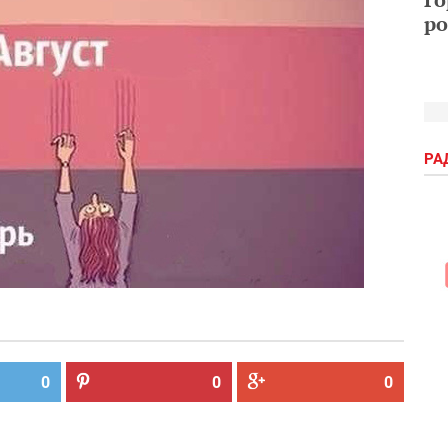
ро
РА
0
0
0