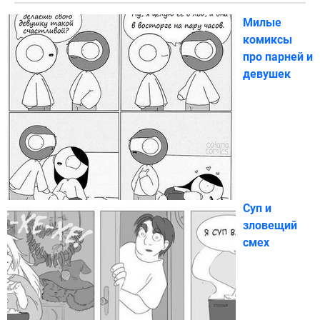
Милые
комиксы
про парней и
девушек
Суп и
зловещий
смех