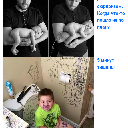
сюрпризом.
Когда что-то
пошло не по
плану
5 минут
тишины