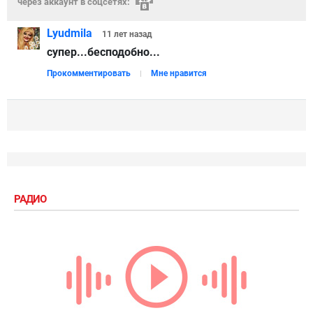
через аккаунт в соцсетях:
Lyudmila
11 лет
назад
супер...бесподобно...
Прокомментировать
Мне нравится
РАДИО