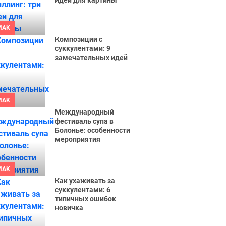
идеи для картины
MAK
Композиции с
суккулентами: 9
замечательных идей
MAK
Международный
фестиваль супа в
Болонье: особенности
мероприятия
MAK
Как ухаживать за
суккулентами: 6
типичных ошибок
новичка