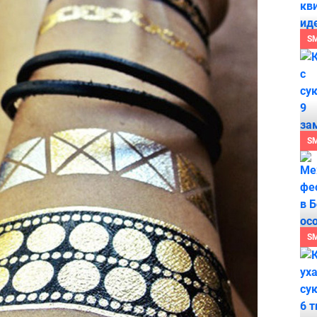
S
S
S