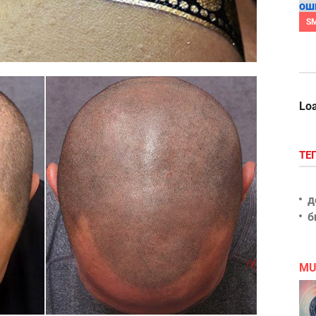
S
Loa
ТЕ
д
б
MU