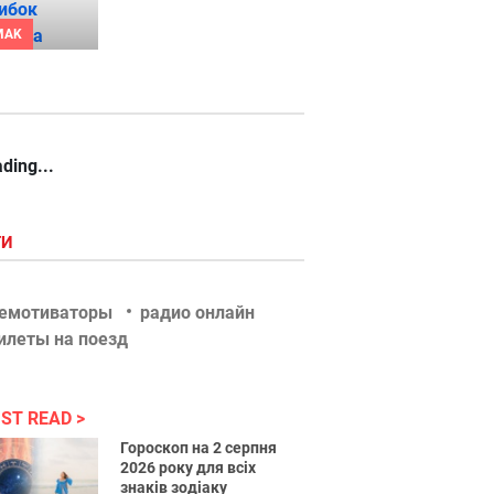
MAK
ding...
ГИ
емотиваторы
радио онлайн
илеты на поезд
ST READ
Гороскоп на 2 серпня
2026 року для всіх
знаків зодіаку