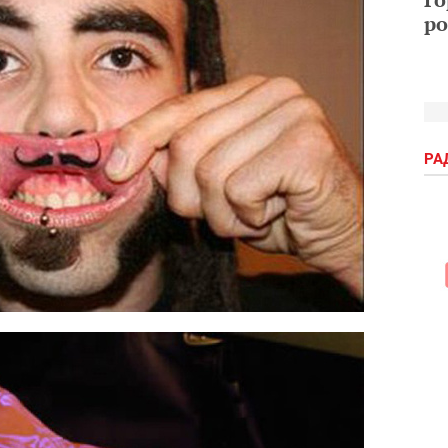
ро
РА