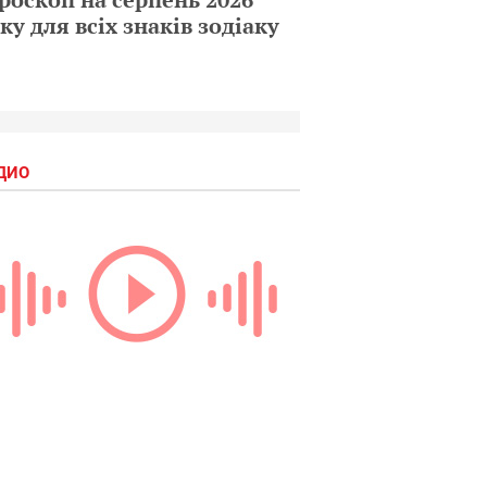
ку для всіх знаків зодіаку
ДИО