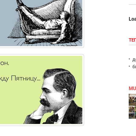
Loa
ТЕ
д
б
MU