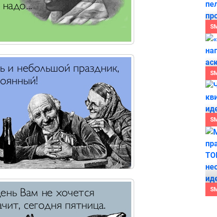
S
S
S
S