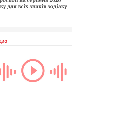
ку для всіх знаків зодіаку
ДИО