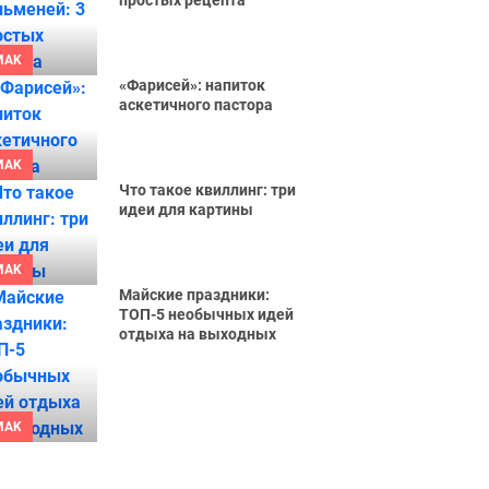
простых рецепта
MAK
«Фарисей»: напиток
аскетичного пастора
MAK
Что такое квиллинг: три
идеи для картины
MAK
Майские праздники:
ТОП-5 необычных идей
отдыха на выходных
MAK