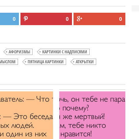
0
0
0
АФОРИЗМЫ
КАРТИНКИ С НАДПИСЯМИ
СМЫСЛОМ
ПЯТНИЦА КАРТИНКИ
АТКРЫТКИ
ТОП
ТОП лучших
лучших
студенческих
Atkritok
Atkritok