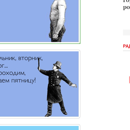
ро
РА