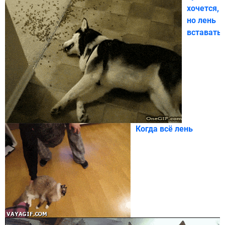
хочется,
но лень
вставать
Когда всё лень