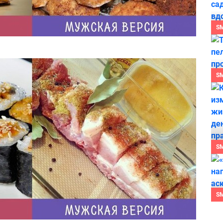
S
S
S
S