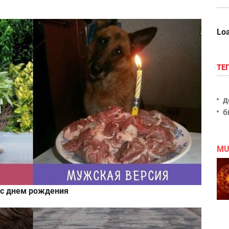
Loa
ТЕ
д
б
MU
 с днем рождения