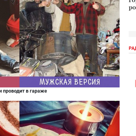
ро
РА
 проводит в гараже