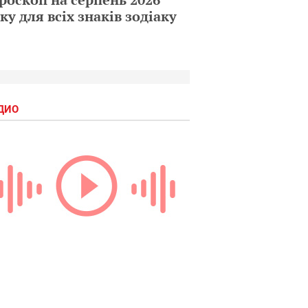
ку для всіх знаків зодіаку
ДИО