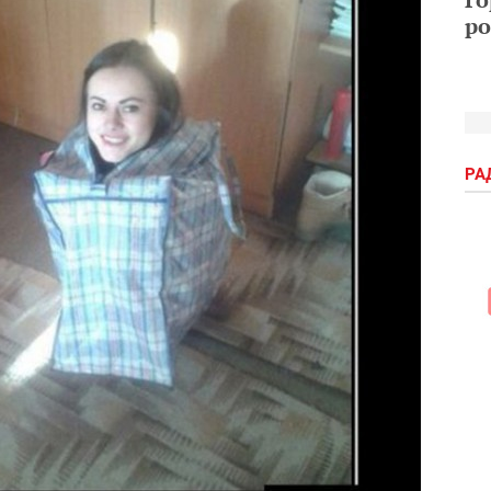
ро
РА