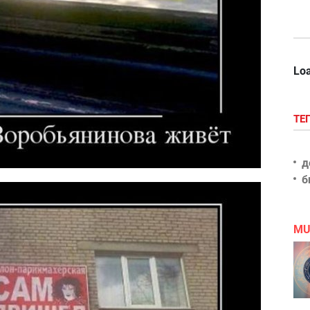
Loa
ТЕ
д
б
MU