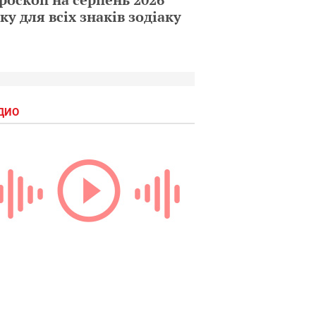
ку для всіх знаків зодіаку
ДИО