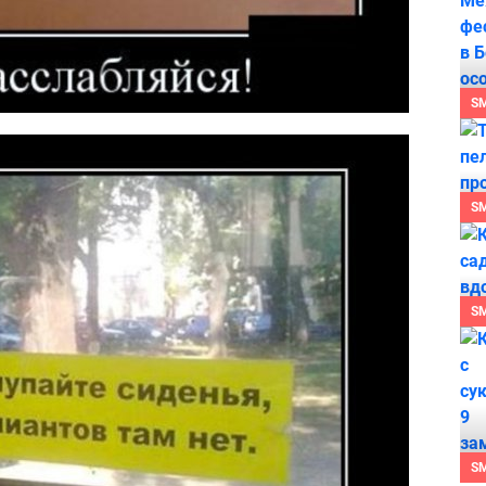
S
S
S
S