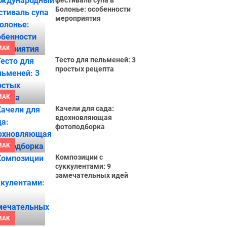
фестиваль супа в
Болонье: особенности
мероприятия
MAK
Тесто для пельменей: 3
простых рецепта
MAK
Качели для сада:
вдохновляющая
фотоподборка
MAK
Композиции с
суккулентами: 9
замечательных идей
MAK