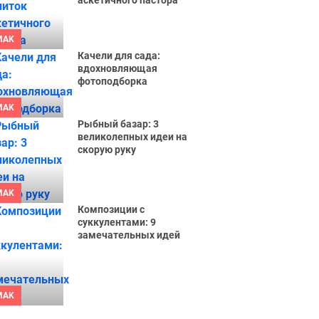
аскетичного пастора
MAK
Качели для сада:
вдохновляющая
фотоподборка
MAK
Рыбный базар: 3
великолепных идеи на
скорую руку
MAK
Композиции с
суккулентами: 9
замечательных идей
MAK