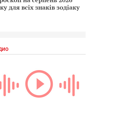
ку для всіх знаків зодіаку
ДИО