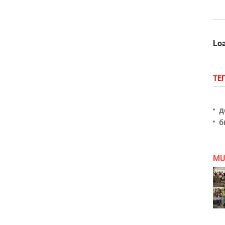
Loa
ТЕ
д
б
MU