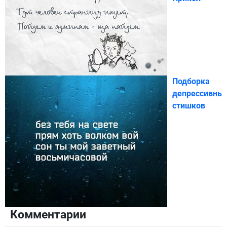
Подборка
депрессивны
стишков
Комментарии