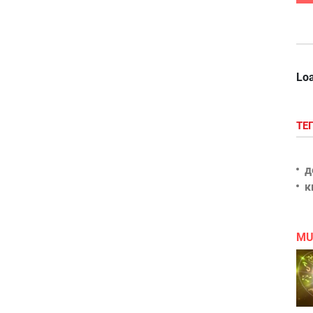
Loa
ТЕ
д
к
MU