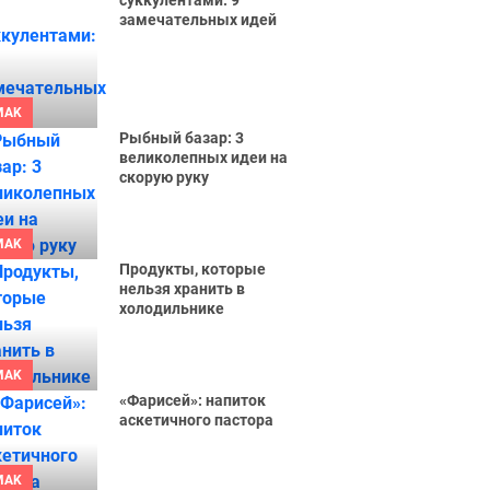
суккулентами: 9
замечательных идей
MAK
Рыбный базар: 3
великолепных идеи на
скорую руку
MAK
Продукты, которые
нельзя хранить в
холодильнике
MAK
«Фарисей»: напиток
аскетичного пастора
MAK