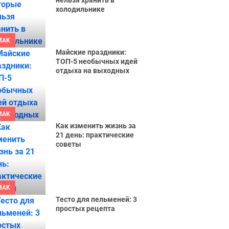
нельзя хранить в
холодильнике
MAK
Майские праздники:
ТОП-5 необычных идей
отдыха на выходных
MAK
Как изменить жизнь за
21 день: практические
советы
MAK
Тесто для пельменей: 3
простых рецепта