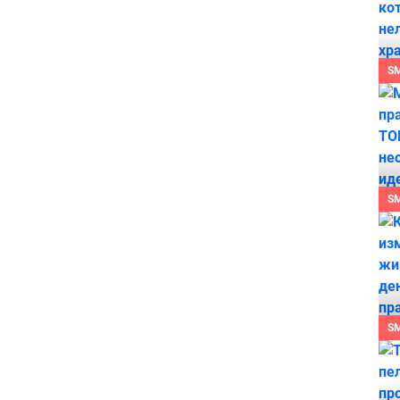
S
S
S