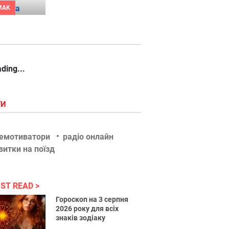
MAK
ding...
ГИ
емотиватори
радіо онлайн
витки на поїзд
ST READ
Гороскоп на 3 серпня
2026 року для всіх
знаків зодіаку