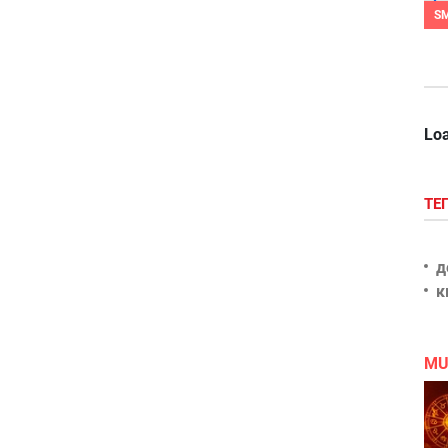
S
Loa
ТЕ
д
к
MU