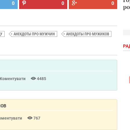
0
0
0
ро
ДУ
АНЕКДОТЫ ПРО МУЖЧИН
АНЕКДОТЫ ПРО МУЖИКОВ
РА
Коментувати
4485
НОВ
оментувати
767