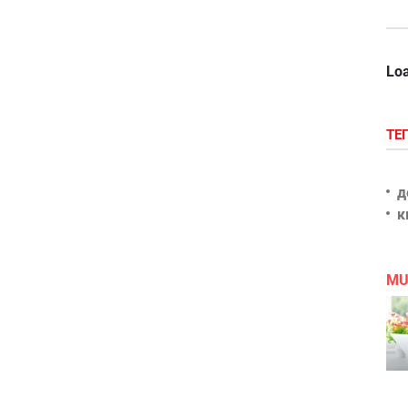
Loa
ТЕ
д
к
MU