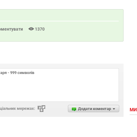
оментувати
1370
оціальних мережах:
Додати коментар
МИ