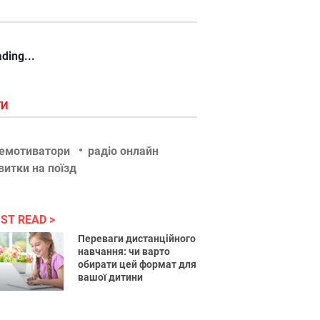
ding...
ГИ
емотиватори
радіо онлайн
витки на поїзд
ST READ
Переваги дистанційного
навчання: чи варто
обирати цей формат для
вашої дитини