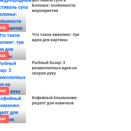
фестиваль супа в
Болонье: особенности
мероприятия
MAK
Что такое квиллинг: три
идеи для картины
MAK
Рыбный базар: 3
великолепных идеи на
скорую руку
MAK
Кофейный бланманже:
рецепт для новичков
MAK