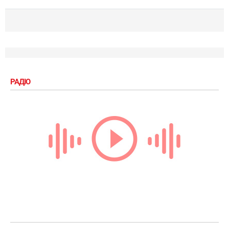
РАДІО