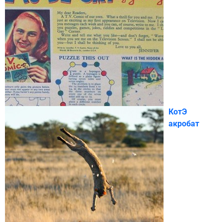
КотЭ
акробат