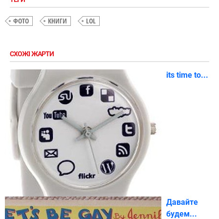
ФОТО
КНИГИ
LOL
СХОЖІ ЖАРТИ
its time to...
Давайте
будем...