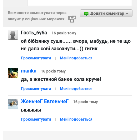
Ви можете коментувати через
Додати коментар
акаунт у соціальних мережах:
Гость_буба
16 років
тому
ой бібізянку суше...... вчора, мабудь, не те що
не дала собі засохнути...)) гигик
Прокоментувати
Мені подобається
manka
16 років
тому
да, в жестяной банке кола круче!
Прокоментувати
Мені подобається
ЖеньчеГ ЕвгеньчеГ
16 років
тому
ыыыыы
Прокоментувати
Мені подобається