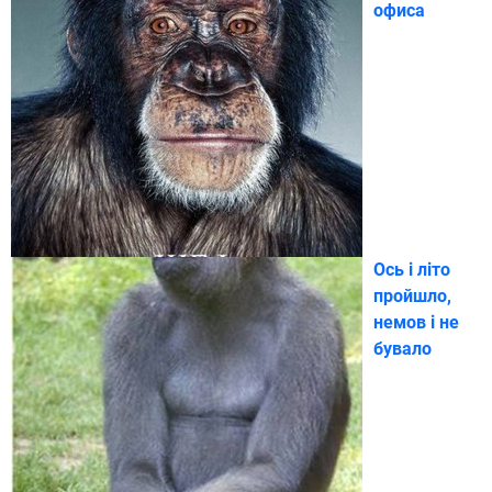
офиса
Ось і літо
пройшло,
немов і не
бувало