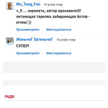
Wu_Tang_Fan
16 років
тому
+_0 ... охренеть, автор красавеллО!
летающая тарелка забирающая ботов -
огонь! ))
Прокоментувати
Мені подобається
ЖеньчеГ ЕвгеньчеГ
16 років
тому
СУПЕР!
Прокоментувати
Мені подобається
РАДІО