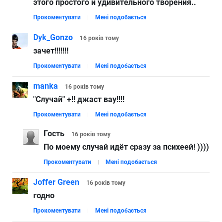
этого простого и удивительного творения..
Прокоментувати
Мені подобається
Dyk_Gonzo
16 років
тому
зачет!!!!!!!
Прокоментувати
Мені подобається
manka
16 років
тому
"Случай" +!! джаст вау!!!!
Прокоментувати
Мені подобається
Гость
16 років
тому
По моему случай идёт сразу за психеей! ))))
Прокоментувати
Мені подобається
Joffer Green
16 років
тому
годно
Прокоментувати
Мені подобається