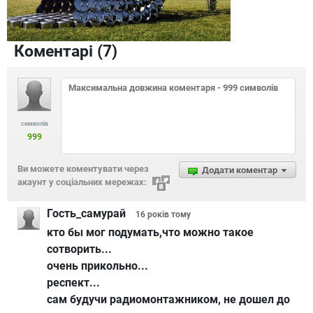
Коментарі (
7
)
символів
999
Ви можете коментувати через
Додати коментар
акаунт у соціальних мережах:
Гость_самурай
16 років
тому
кто бы мог подумать,что можно такое
сотворить...
очень прикольно...
респект...
сам будучи радиомонтажником, не дошел до