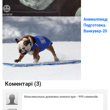
АнималпиадО
Подготовка.
Ванкувер-201
Коментарі (
3
)
символів