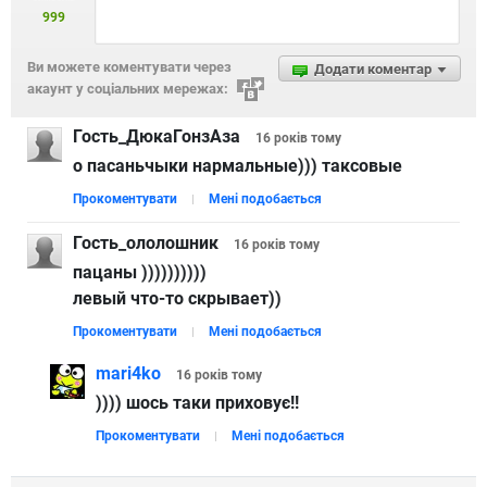
999
Ви можете коментувати через
Додати коментар
акаунт у соціальних мережах:
Гость_ДюкаГонзАза
16 років
тому
о пасаньчыки нармальные))) таксовые
Прокоментувати
Мені подобається
Гость_ололошник
16 років
тому
пацаны ))))))))))
левый что-то скрывает))
Прокоментувати
Мені подобається
mari4ko
16 років
тому
)))) шось таки приховує!!
Прокоментувати
Мені подобається