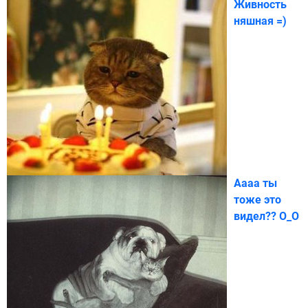
Живность
няшная =)
Аааа ты
тоже это
видел?? О_О