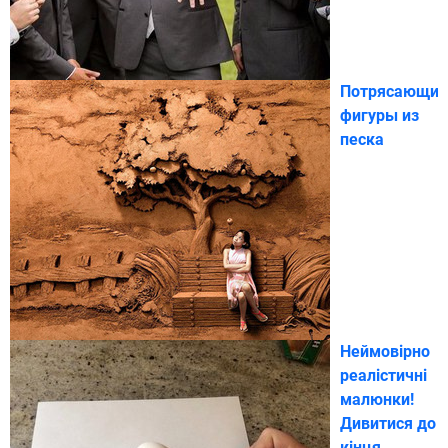
Потрясающие
фигуры из
песка
Неймовірно
реалістичні
малюнки!
Дивитися до
кінця.