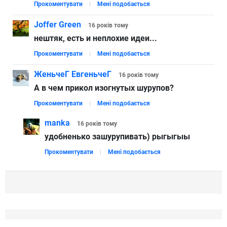
Прокоментувати
Мені подобається
Joffer Green
16 років
тому
нештяк, есть и неплохие идеи...
Прокоментувати
Мені подобається
ЖеньчеГ ЕвгеньчеГ
16 років
тому
А в чем прикол изогнутых шурупов?
Прокоментувати
Мені подобається
manka
16 років
тому
удобненько зашурупивать) рыгыгыы
Прокоментувати
Мені подобається