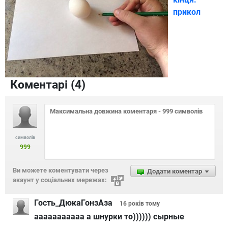
прикол
Коментарі (
4
)
символів
999
Ви можете коментувати через
Додати коментар
акаунт у соціальних мережах:
Гость_ДюкаГонзАза
16 років
тому
ааааааааааа а шнурки то)))))) сырные