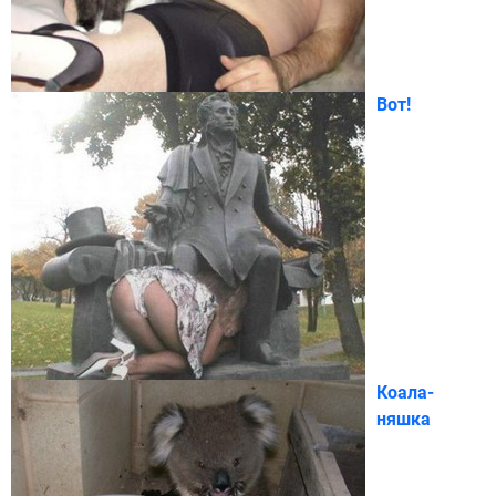
Вот!
Коала-
няшка