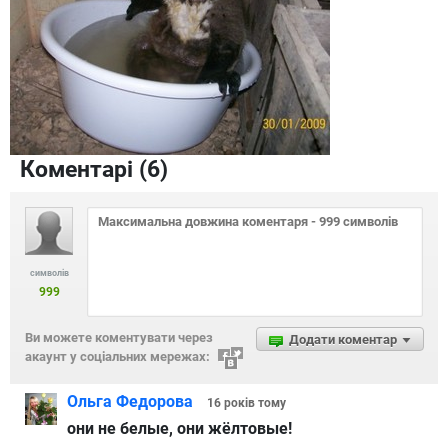
Коментарі (
6
)
символів
999
Ви можете коментувати через
Додати коментар
акаунт у соціальних мережах:
Ольга Федорова
16 років
тому
они не белые, они жёлтовые!