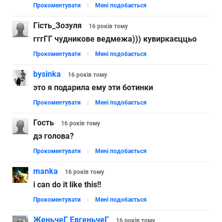
Прокоментувати
Мені подобається
Гість_Зозуля
16 років
тому
гггГГ чудникове ведмежа))) кувиркаєццьо
Прокоментувати
Мені подобається
bysinka
16 років
тому
это я подарила ему эти ботинки
Прокоментувати
Мені подобається
Гость
16 років
тому
дэ голова?
Прокоментувати
Мені подобається
manka
16 років
тому
i can do it like this!!
Прокоментувати
Мені подобається
ЖеньчеГ ЕвгеньчеГ
16 років
тому