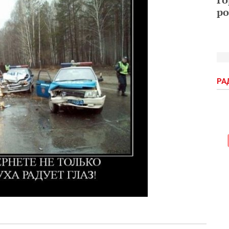
ро
РА