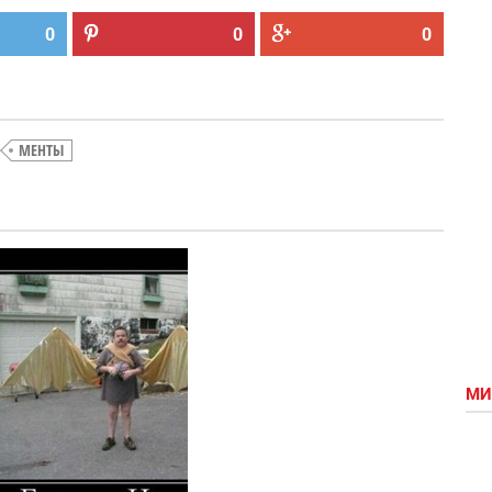
0
0
0
МЕНТЫ
Смішний
ржака))))))))
демотиватор
про винну
березу
МИ