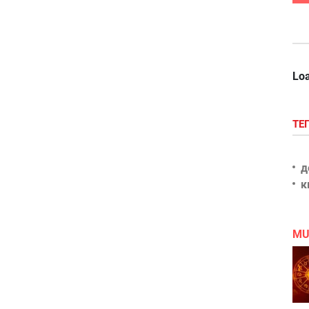
Loa
ТЕ
д
к
MU