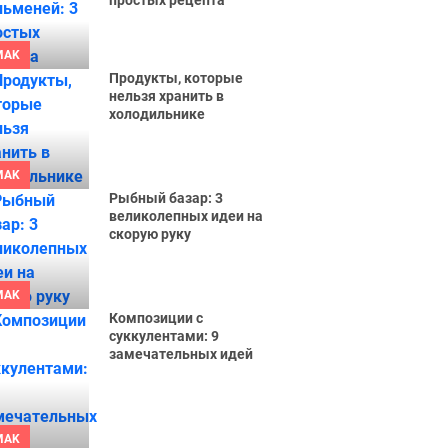
простых рецепта
MAK
Продукты, которые
нельзя хранить в
холодильнике
MAK
Рыбный базар: 3
великолепных идеи на
скорую руку
MAK
Композиции с
суккулентами: 9
замечательных идей
MAK