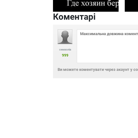
Коментарі
символів
999
Ви можете коментувати через акаунт у с