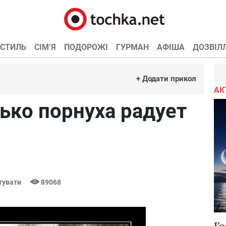
СТИЛЬ
СІМ’Я
ПОДОРОЖІ
ГУРМАН
АФІША
ДОЗВІЛ
+ Додати прикол
АК
лько порнуха радует
тувати
89068
Го